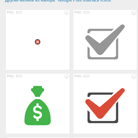
Другие иконки из набора "Google Plus Interface Icons"
PNG
ICO
PNG
ICO
PNG
ICO
PNG
ICO