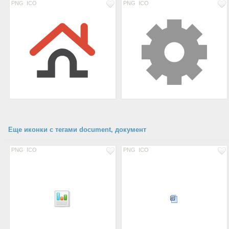
PNG
ICO
PNG
ICO
Еще иконки с тегами document, документ
PNG
ICO
PNG
ICO