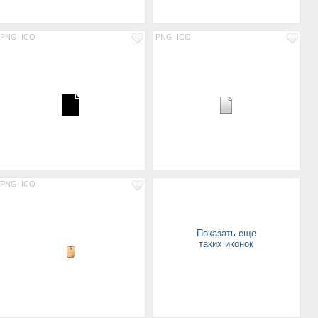
PNG
ICO
PNG
ICO
PNG
ICO
Показать еще
таких иконок