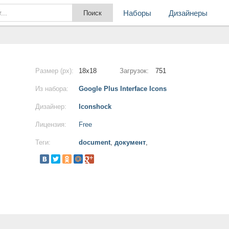
Наборы
Дизайнеры
Размер (px):
18x18
Загрузок:
751
Из набора:
Google Plus Interface Icons
Дизайнер:
Iconshock
Лицензия:
Free
Теги:
document
,
документ
,