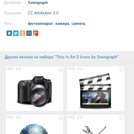
Дизайнер:
Svengraph
Лицензия:
CC Attribution 3.0
Теги:
фотоаппарат
,
камера
,
camera
,
Другие иконки из набора "This Is Art 2 Icons by Svengraph"
PNG
ICO
PNG
ICO
PNG
ICO
PNG
ICO