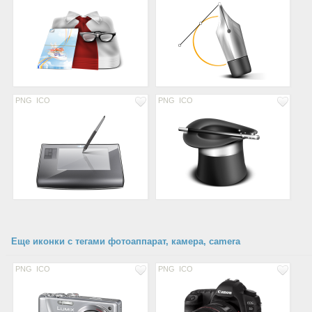
PNG
ICO
PNG
ICO
Еще иконки с тегами фотоаппарат, камера, camera
PNG
ICO
PNG
ICO