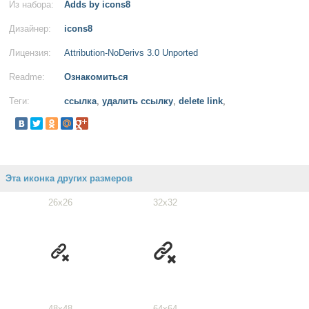
Из набора:
Adds by icons8
Дизайнер:
icons8
Лицензия:
Attribution-NoDerivs 3.0 Unported
Readme:
Ознакомиться
Теги:
ссылка
,
удалить ссылку
,
delete link
,
Эта иконка других размеров
26x26
32x32
48x48
64x64