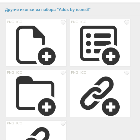
Другие иконки из набора "Adds by icons8"
PNG
ICO
PNG
ICO
PNG
ICO
PNG
ICO
PNG
ICO