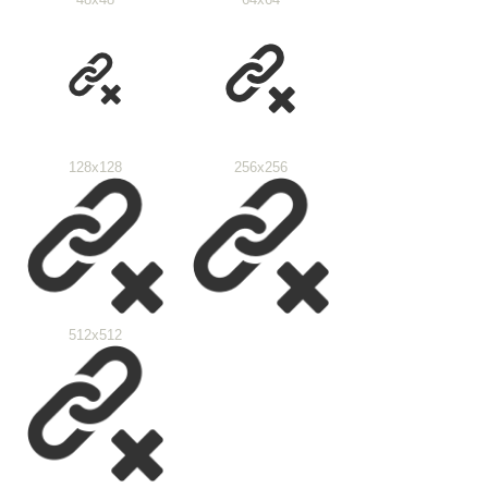
128x128
256x256
512x512