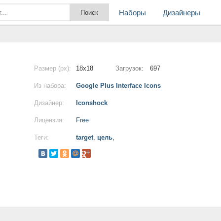
Наборы
Дизайнеры
Размер (px):
18x18
Загрузок:
697
Из набора:
Google Plus Interface Icons
Дизайнер:
Iconshock
Лицензия:
Free
Теги:
target
,
цель
,