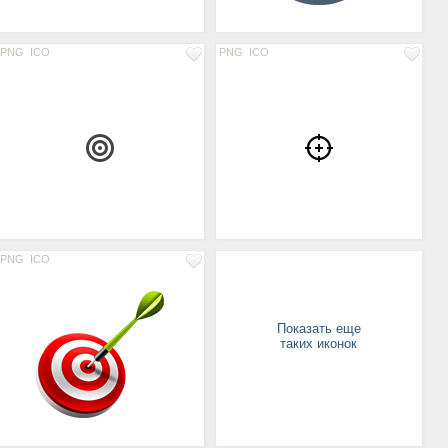
PNG
ICO
PNG
ICO
PNG
ICO
Показать еще
таких иконок