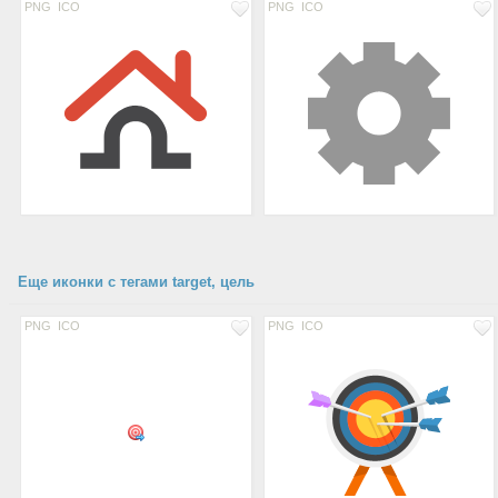
PNG
ICO
PNG
ICO
Еще иконки с тегами target, цель
PNG
ICO
PNG
ICO