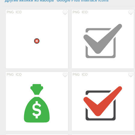
Другие иконки из набора "Google Plus Interface Icons"
PNG
ICO
PNG
ICO
PNG
ICO
PNG
ICO