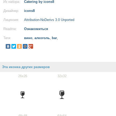
Из набора:
Catering by icons8
Дизайнер:
icons8
Лицензия:
Attribution-NoDerivs 3.0 Unported
Readme:
Ознакомиться
Теги:
вино
,
алкоголь
,
bar
,
Эта иконка других размеров
26x26
32x32
48x48
64x64