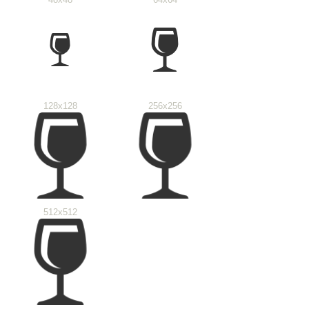
128x128
256x256
512x512