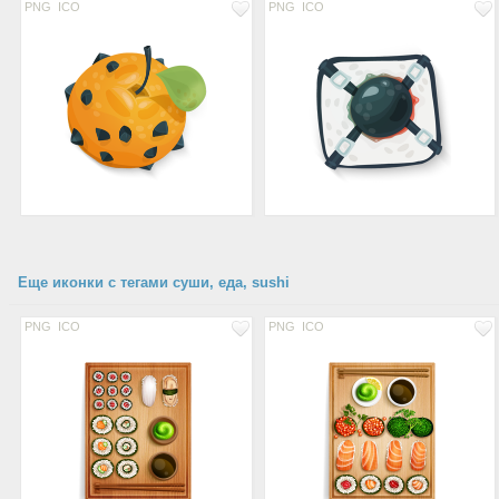
PNG
ICO
PNG
ICO
Еще иконки с тегами суши, еда, sushi
PNG
ICO
PNG
ICO