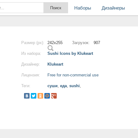
Наборы
Дизайнеры
Размер (px):
242x255
Загрузок:
907
Из набора:
Sushi Icons by Klukeart
Дизайнер:
Klukeart
Лицензия:
Free for non-commercial use
Теги:
суши
,
еда
,
sushi
,