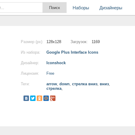
Наборы
Дизайнеры
Размер (px):
128x128
Загрузок:
1169
Из набора:
Google Plus Interface Icons
Дизайнер:
Iconshock
Лицензия:
Free
Теги:
arrow
,
down
,
стрелка вниз
,
вниз
,
стрелка
,