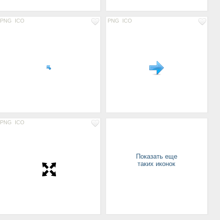
PNG
ICO
PNG
ICO
PNG
ICO
Показать еще
таких иконок