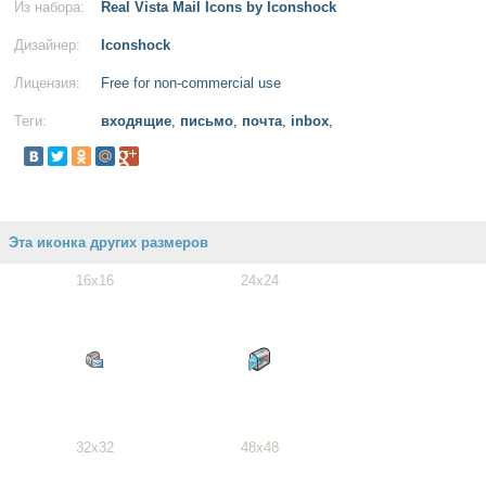
Из набора:
Real Vista Mail Icons by Iconshock
Дизайнер:
Iconshock
Лицензия:
Free for non-commercial use
Теги:
входящие
,
письмо
,
почта
,
inbox
,
Эта иконка других размеров
16x16
24x24
32x32
48x48