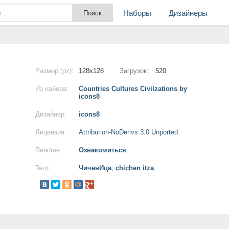
Наборы
Дизайнеры
Размер (px):
128x128
Загрузок:
520
Из набора:
Countries Cultures Civilzations by
icons8
Дизайнер:
icons8
Лицензия:
Attribution-NoDerivs 3.0 Unported
Readme:
Ознакомиться
Теги:
ЧиченИца
,
chichen itza
,