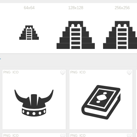
64x64
128x128
256x256
"
PNG
ICO
PNG
ICO
PNG
ICO
PNG
ICO