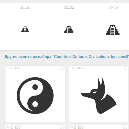
26x26
32x32
48x48
Другие иконки из набора "Countries Cultures Civilzations by icons8
PNG
ICO
PNG
ICO
PNG
ICO
PNG
ICO