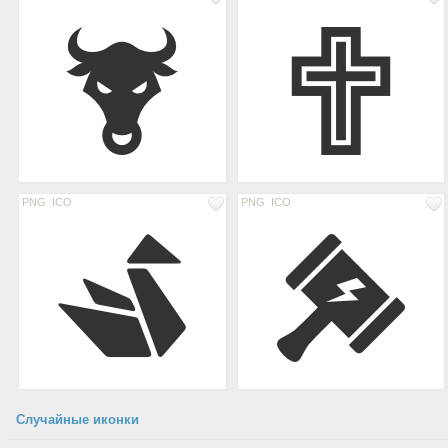
PNG
ICO
PNG
ICO
Случайные иконки