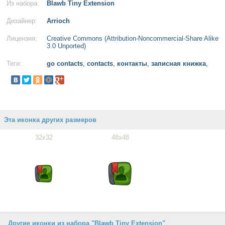
Из набора:
Blawb Tiny Extension
Дизайнер:
Arrioch
Лицензия:
Creative Commons (Attribution-Noncommercial-Share Alike
3.0 Unported)
Теги:
go contacts
,
contacts
,
контакты
,
записная книжка
,
Эта иконка других размеров
32x32
48x48
Другие иконки из набора "Blawb Tiny Extension"