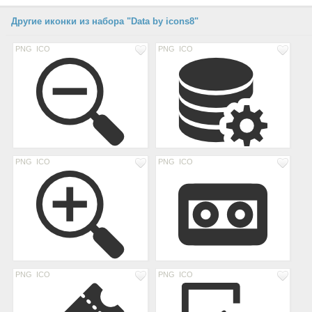
Другие иконки из набора "Data by icons8"
PNG
ICO
PNG
ICO
PNG
ICO
PNG
ICO
PNG
ICO
PNG
ICO