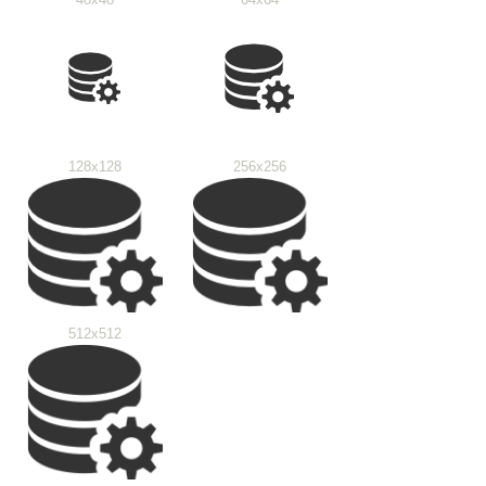
128x128
256x256
512x512