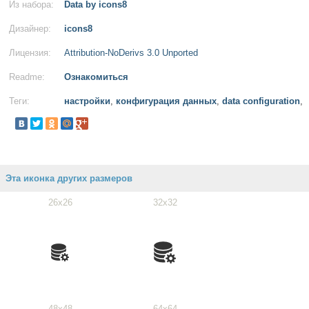
Из набора:
Data by icons8
Дизайнер:
icons8
Лицензия:
Attribution-NoDerivs 3.0 Unported
Readme:
Ознакомиться
Теги:
настройки
,
конфигурация данных
,
data configuration
,
Эта иконка других размеров
26x26
32x32
48x48
64x64