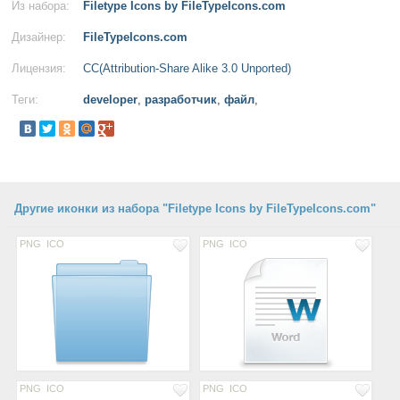
Из набора:
Filetype Icons by FileTypeIcons.com
Дизайнер:
FileTypeIcons.com
Лицензия:
CC(Attribution-Share Alike 3.0 Unported)
Теги:
developer
,
разработчик
,
файл
,
Другие иконки из набора "Filetype Icons by FileTypeIcons.com"
PNG
ICO
PNG
ICO
PNG
ICO
PNG
ICO