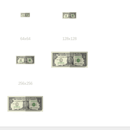
64x64
128x128
256x256