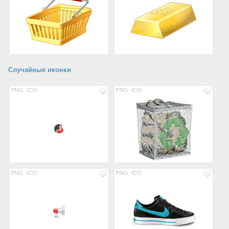
Случайные иконки
PNG
ICO
PNG
ICO
PNG
ICO
PNG
ICO