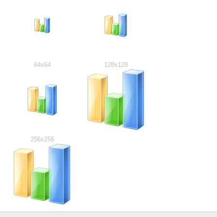
64x64
128x128
256x256