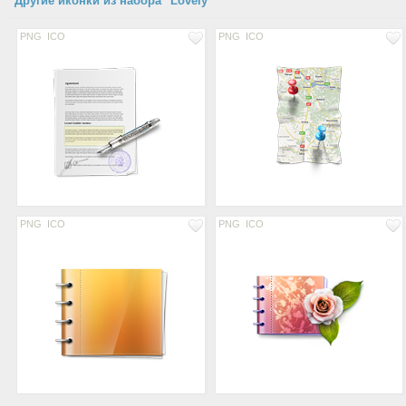
Другие иконки из набора "Lovely"
PNG
ICO
PNG
ICO
PNG
ICO
PNG
ICO