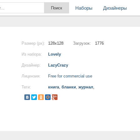
Наборы
Дизайнеры
Размер (px):
128x128
Загрузок:
1776
Из набора:
Lovely
Дизайнер:
LazyCrazy
Лицензия:
Free for commercial use
Теги:
книга
,
бланки
,
журнал
,