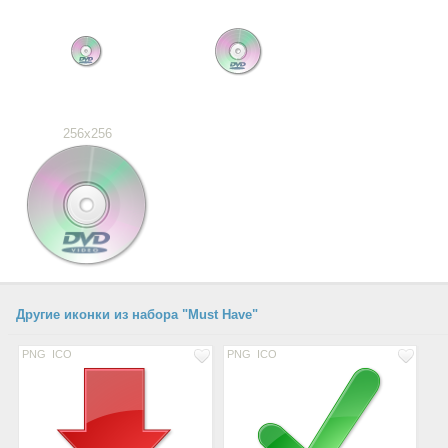
256x256
Другие иконки из набора "Must Have"
PNG
ICO
PNG
ICO