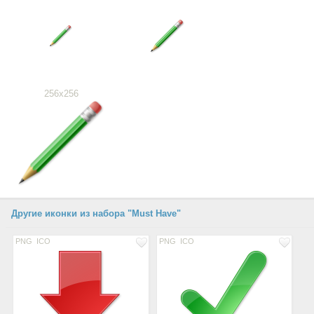
256x256
Другие иконки из набора "Must Have"
PNG
ICO
PNG
ICO