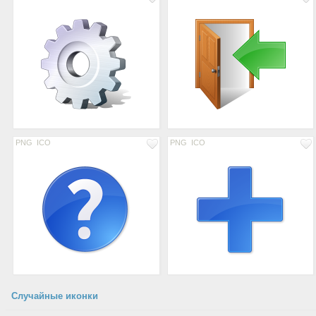
PNG
ICO
PNG
ICO
Случайные иконки