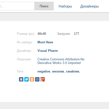
Наборы
Дизайнеры
Размер (px):
48x48
Загрузок:
177
Из набора:
Must Have
Дизайнер:
Visual Pharm
Лицензия:
Creative Commons Attribution-No
Derivafive Works 3.0 Unported
Теги:
negative
,
негатив
,
смайлик
,