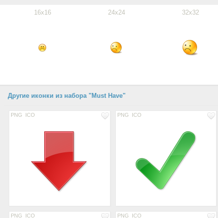
16x16
24x24
32x32
Другие иконки из набора "Must Have"
PNG
ICO
PNG
ICO
PNG
ICO
PNG
ICO