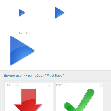
256x256
Другие иконки из набора "Must Have"
PNG
ICO
PNG
ICO