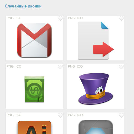
Случайные иконки
PNG
ICO
PNG
ICO
PNG
ICO
PNG
ICO
PNG
ICO
PNG
ICO