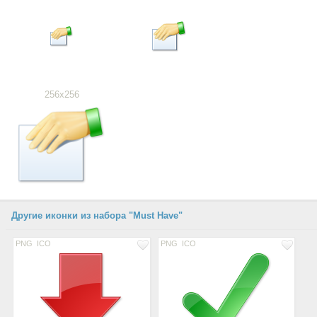
256x256
Другие иконки из набора "Must Have"
PNG
ICO
PNG
ICO