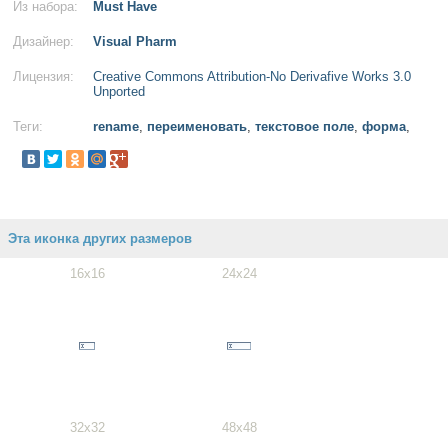
Из набора:
Must Have
Дизайнер:
Visual Pharm
Лицензия:
Creative Commons Attribution-No Derivafive Works 3.0
Unported
Теги:
rename
,
переименовать
,
текстовое поле
,
форма
,
Эта иконка других размеров
16x16
24x24
32x32
48x48