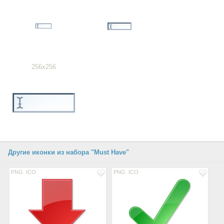
256x256
Другие иконки из набора "Must Have"
PNG
ICO
PNG
ICO