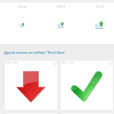
16x16
24x24
32x32
Другие иконки из набора "Must Have"
PNG
ICO
PNG
ICO