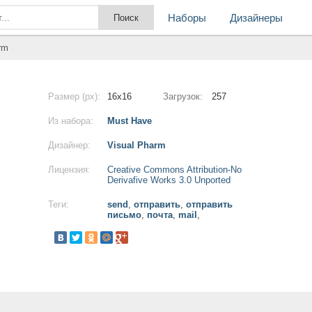
Наборы
Дизайнеры
rm
Размер (px):
16x16
Загрузок:
257
Из набора:
Must Have
Дизайнер:
Visual Pharm
Лицензия:
Creative Commons Attribution-No
Derivafive Works 3.0 Unported
Теги:
send
,
отправить
,
отправить
письмо
,
почта
,
mail
,