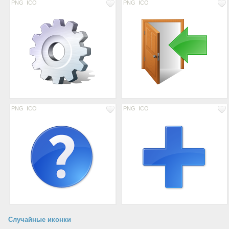
PNG
ICO
PNG
ICO
PNG
ICO
PNG
ICO
Случайные иконки