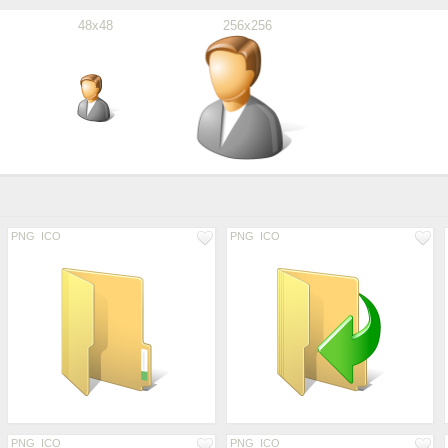
48x48
256x256
PNG
ICO
PNG
ICO
PNG
ICO
PNG
ICO