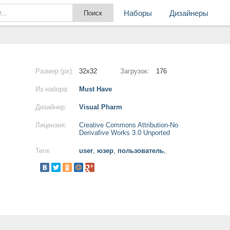
Наборы
Дизайнеры
Размер (px):
32x32
Загрузок:
176
Из набора:
Must Have
Дизайнер:
Visual Pharm
Лицензия:
Creative Commons Attribution-No
Derivafive Works 3.0 Unported
Теги:
user
,
юзер
,
пользователь
,