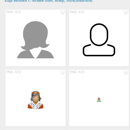
Еще иконки с тегами user, юзер, пользователь
PNG
ICO
PNG
ICO
PNG
ICO
PNG
ICO