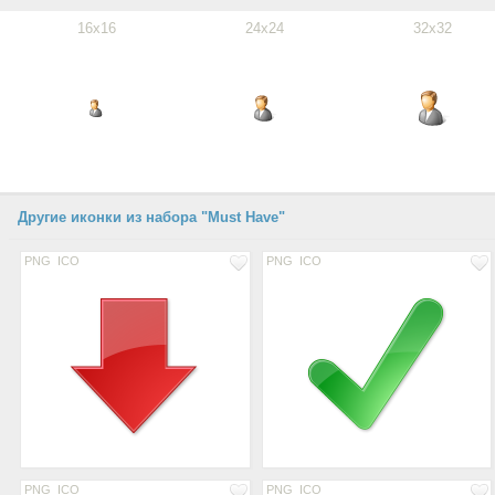
16x16
24x24
32x32
Другие иконки из набора "Must Have"
PNG
ICO
PNG
ICO
PNG
ICO
PNG
ICO