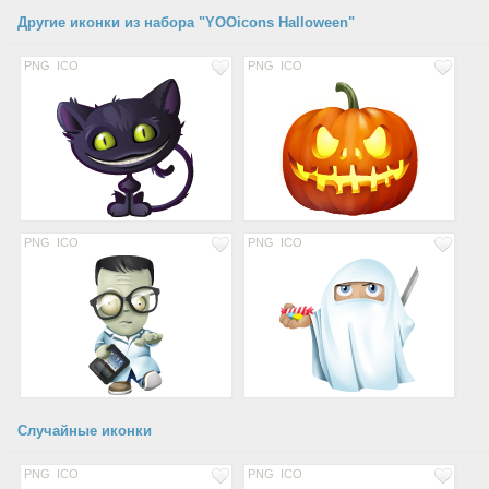
Другие иконки из набора "YOOicons Halloween"
PNG
ICO
PNG
ICO
PNG
ICO
PNG
ICO
Случайные иконки
PNG
ICO
PNG
ICO