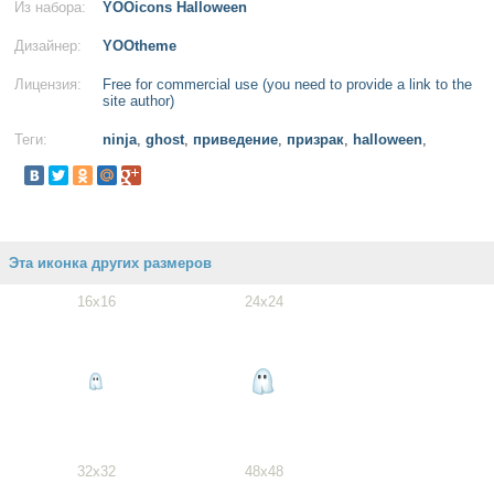
Из набора:
YOOicons Halloween
Дизайнер:
YOOtheme
Лицензия:
Free for commercial use (you need to provide a link to the
site author)
Теги:
ninja
,
ghost
,
приведение
,
призрак
,
halloween
,
Эта иконка других размеров
16x16
24x24
32x32
48x48