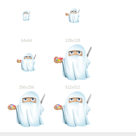
64x64
128x128
256x256
512x512