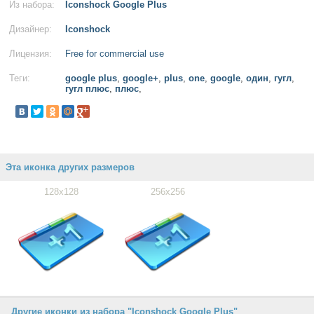
Из набора:
Iconshock Google Plus
Дизайнер:
Iconshock
Лицензия:
Free for commercial use
Теги:
google plus
,
google+
,
plus
,
one
,
google
,
один
,
гугл
,
гугл плюс
,
плюс
,
Эта иконка других размеров
128x128
256x256
Другие иконки из набора "Iconshock Google Plus"