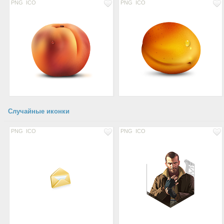
PNG
ICO
PNG
ICO
Случайные иконки
PNG
ICO
PNG
ICO