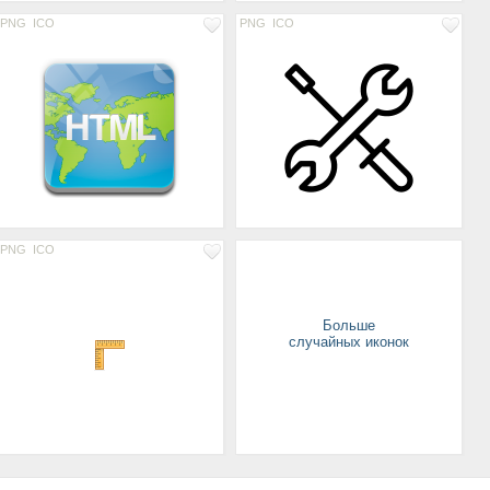
PNG
ICO
PNG
ICO
PNG
ICO
Больше
случайных иконок