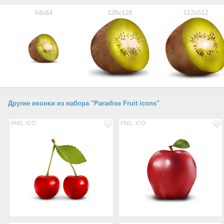
64x64
128x128
512x512
Другие иконки из набора "Paradise Fruit icons"
PNG
ICO
PNG
ICO