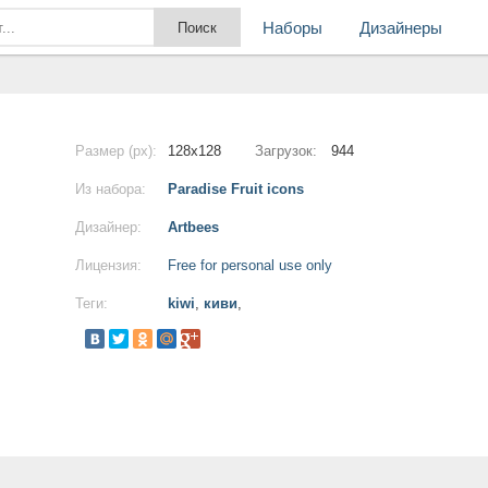
Наборы
Дизайнеры
Размер (px):
128x128
Загрузок:
944
Из набора:
Paradise Fruit icons
Дизайнер:
Artbees
Лицензия:
Free for personal use only
Теги:
kiwi
,
киви
,