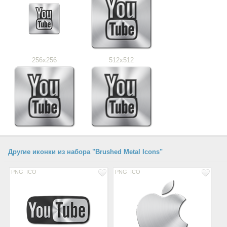
256x256
512x512
Другие иконки из набора "Brushed Metal Icons"
PNG
ICO
PNG
ICO