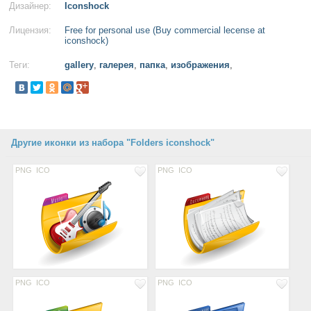
Дизайнер:
Iconshock
Лицензия:
Free for personal use (Buy commercial lecense at
iconshock)
Теги:
gallery
,
галерея
,
папка
,
изображения
,
Другие иконки из набора "Folders iconshock"
PNG
ICO
PNG
ICO
PNG
ICO
PNG
ICO