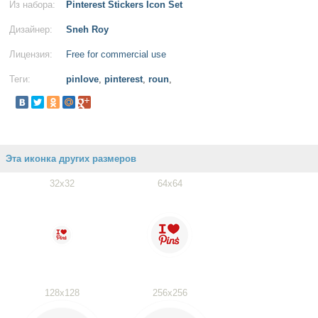
Из набора:
Pinterest Stickers Icon Set
Дизайнер:
Sneh Roy
Лицензия:
Free for commercial use
Теги:
pinlove
,
pinterest
,
roun
,
Эта иконка других размеров
32x32
64x64
128x128
256x256