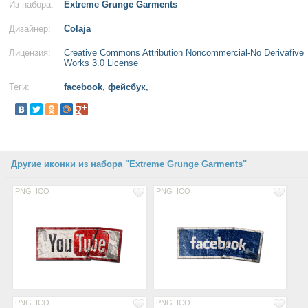
Из набора:
Extreme Grunge Garments
Дизайнер:
Colaja
Лицензия:
Creative Commons Attribution Noncommercial-No Derivafive
Works 3.0 License
Теги:
facebook
,
фейсбук
,
Другие иконки из набора "Extreme Grunge Garments"
PNG
ICO
PNG
ICO
PNG
ICO
PNG
ICO