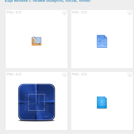
Еще иконки с тегами blueprint, social, vimeo
PNG
ICO
PNG
ICO
PNG
ICO
PNG
ICO