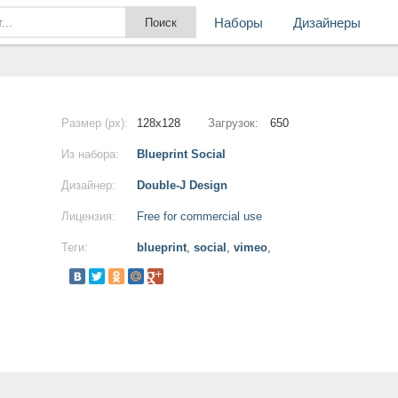
Наборы
Дизайнеры
Размер (px):
128x128
Загрузок:
650
Из набора:
Blueprint Social
Дизайнер:
Double-J Design
Лицензия:
Free for commercial use
Теги:
blueprint
,
social
,
vimeo
,