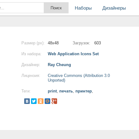
Наборы
Дизайнеры
Размер (px):
48x48
Загрузок:
603
Из набора:
Web Application Icons Set
Дизайнер:
Ray Cheung
Лицензия:
Creative Commons (Attribution 3.0
Unported)
Теги:
print
,
печать
,
принтер
,