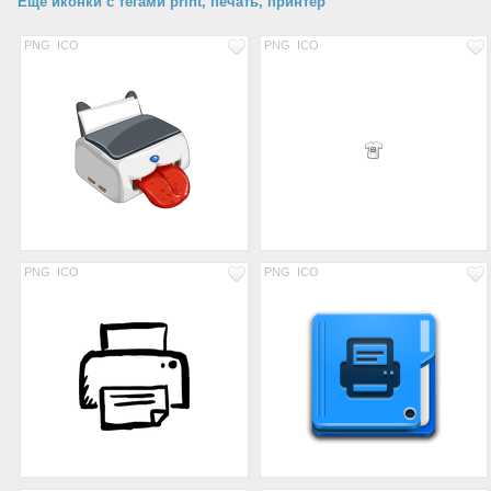
Еще иконки с тегами print, печать, принтер
PNG
ICO
PNG
ICO
PNG
ICO
PNG
ICO