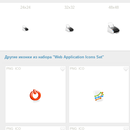
24x24
32x32
48x48
Другие иконки из набора "Web Application Icons Set"
PNG
ICO
PNG
ICO
PNG
ICO
PNG
ICO