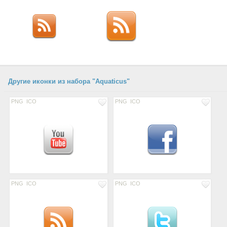
Другие иконки из набора "Aquaticus"
PNG
ICO
PNG
ICO
PNG
ICO
PNG
ICO