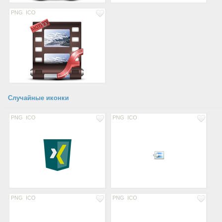
PNG
ICO
Случайные иконки
PNG
ICO
PNG
ICO
PNG
ICO
PNG
ICO