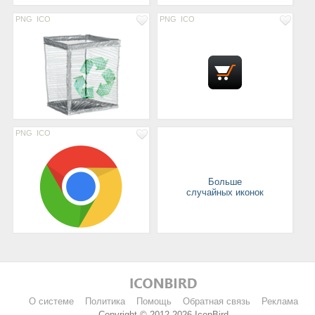
PNG
ICO
PNG
ICO
PNG
ICO
Больше
случайных иконок
О системе
Политика
Помощь
Обратная связь
Реклама
Copyright © 2012-2026 IconBird