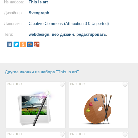
Из набора:
This is art
Дизайнер:
Svengraph
Лицензия:
Creative Commons (Attribution 3.0 Unported)
Теги:
webdesign
,
веб дизайн
,
редактировать
,
Другие иконки из набора "This is art"
PNG
ICO
PNG
ICO
PNG
ICO
PNG
ICO