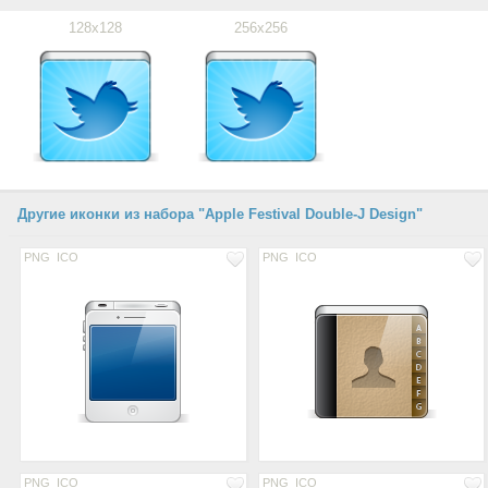
128x128
256x256
Другие иконки из набора "Apple Festival Double-J Design"
PNG
ICO
PNG
ICO
PNG
ICO
PNG
ICO