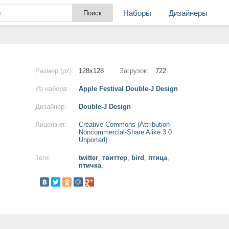
Наборы
Дизайнеры
Размер (px):
128x128
Загрузок:
722
Из набора:
Apple Festival Double-J Design
Дизайнер:
Double-J Design
Лицензия:
Creative Commons (Attribution-
Noncommercial-Share Alike 3.0
Unported)
Теги:
twitter
,
твиттер
,
bird
,
птица
,
птичка
,