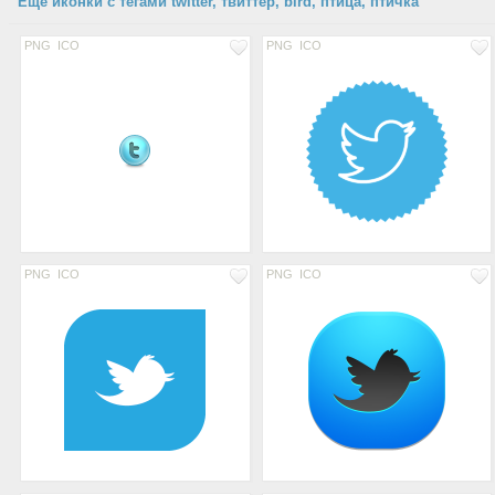
Еще иконки с тегами twitter, твиттер, bird, птица, птичка
PNG
ICO
PNG
ICO
PNG
ICO
PNG
ICO