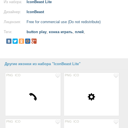
Из набора:
IconBeast Lite
Дизайнер:
IconBeast
Лицензия:
Free for commercial use (Do not redistribute)
Теги:
button play
,
конка играть
,
плей
,
Другие иконки из набора "IconBeast Lite"
PNG
ICO
PNG
ICO
PNG
ICO
PNG
ICO