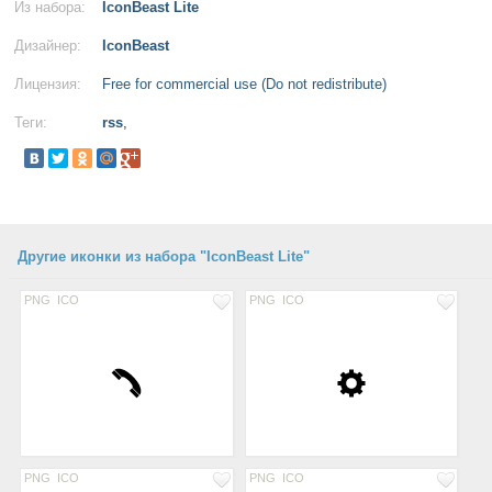
Из набора:
IconBeast Lite
Дизайнер:
IconBeast
Лицензия:
Free for commercial use (Do not redistribute)
Теги:
rss
,
Другие иконки из набора "IconBeast Lite"
PNG
ICO
PNG
ICO
PNG
ICO
PNG
ICO