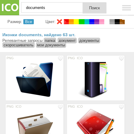
Размер:
Все
Цвет:
Иконки documents
найдено 63 шт.
,
Релевантные запросы
папка
документ
документы
скоросшиватель
мои документы
PNG
PNG
ICO
PNG
ICO
PNG
ICO