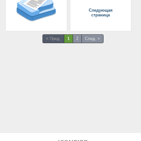
Следующая
страница
< Пред.
1
2
След. >