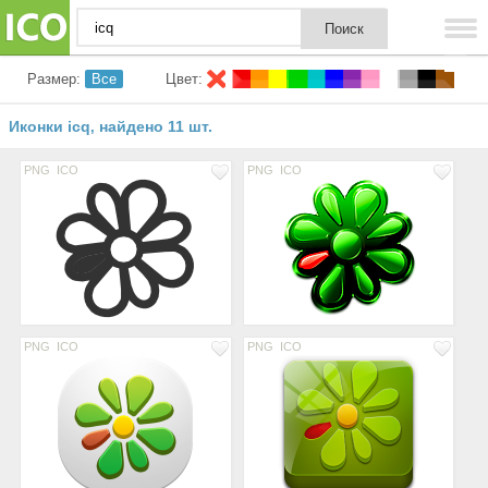
Размер:
Все
Цвет:
Иконки icq
найдено 11 шт.
,
PNG
ICO
PNG
ICO
PNG
ICO
PNG
ICO