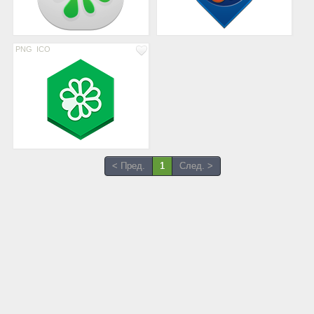
PNG
ICO
< Пред.
1
След. >