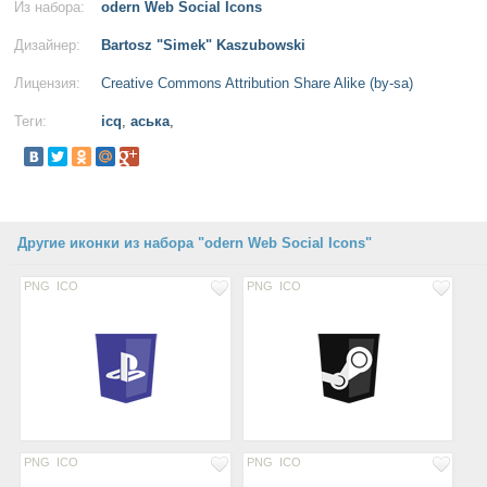
Из набора:
odern Web Social Icons
Дизайнер:
Bartosz "Simek" Kaszubowski
Лицензия:
Creative Commons Attribution Share Alike (by-sa)
Теги:
icq
,
аська
,
Другие иконки из набора "odern Web Social Icons"
PNG
ICO
PNG
ICO
PNG
ICO
PNG
ICO