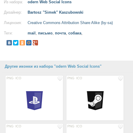
Из набора:
odern Web Social Icons
Дизайнер:
Bartosz "Simek" Kaszubowski
Лицензия:
Creative Commons Attribution Share Alike (by-sa)
Теги:
mail
,
письмо
,
почта
,
собака
,
Другие иконки из набора "odern Web Social Icons"
PNG
ICO
PNG
ICO
PNG
ICO
PNG
ICO