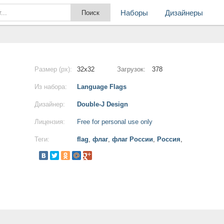
Наборы
Дизайнеры
Размер (px):
32x32
Загрузок:
378
Из набора:
Language Flags
Дизайнер:
Double-J Design
Лицензия:
Free for personal use only
Теги:
flag
,
флаг
,
флаг России
,
Россия
,