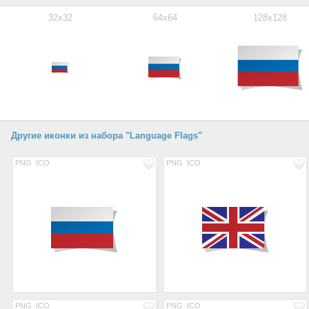
32x32
64x64
128x128
Другие иконки из набора "Language Flags"
PNG
ICO
PNG
ICO
PNG
ICO
PNG
ICO