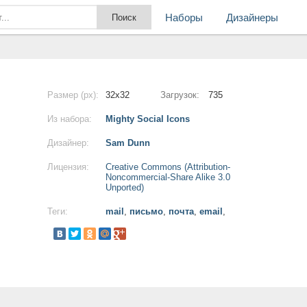
Наборы
Дизайнеры
Размер (px):
32x32
Загрузок:
735
Из набора:
Mighty Social Icons
Дизайнер:
Sam Dunn
Лицензия:
Creative Commons (Attribution-
Noncommercial-Share Alike 3.0
Unported)
Теги:
mail
,
письмо
,
почта
,
email
,