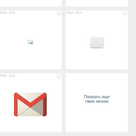
PNG
ICO
PNG
ICO
PNG
ICO
Показать еще
таких иконок