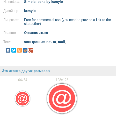
Из набора:
Simple Icons by kxmylo
Дизайнер:
kxmylo
Лицензия:
Free for commercial use (you need to provide a link to the
site author)
Readme:
Ознакомиться
Теги:
электронная почта
,
mail
,
Эта иконка других размеров
64x64
128x128