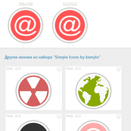
256x256
512x512
Другие иконки из набора "Simple Icons by kxmylo"
PNG
ICO
PNG
ICO
PNG
ICO
PNG
ICO