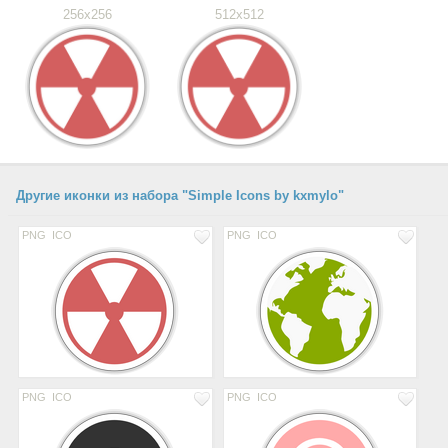
256x256
512x512
Другие иконки из набора "Simple Icons by kxmylo"
PNG
ICO
PNG
ICO
PNG
ICO
PNG
ICO