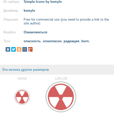
Из набора:
Simple Icons by kxmylo
Дизайнер:
kxmylo
Лицензия:
Free for commercial use (you need to provide a link to the
site author)
Readme:
Ознакомиться
Теги:
опасность
,
огнеопасно
,
радиация
,
burn
,
Эта иконка других размеров
64x64
128x128