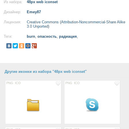
Из набора:
48px web iconset
Дизайнер:
Emey87
Лицензия:
Creative Commons (Attribution-Noncommercial-Share Alike
3.0 Unported)
Теги:
burn
,
опасность
,
радиация
,
Другие иконки из набора "48px web iconset"
PNG
ICO
PNG
ICO