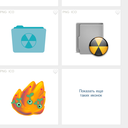
PNG
ICO
PNG
ICO
PNG
ICO
Показать еще
таких иконок