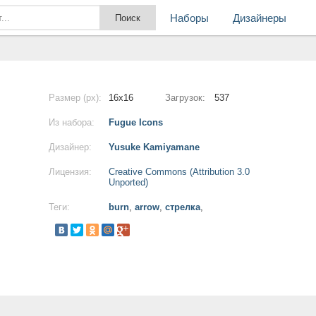
Наборы
Дизайнеры
Размер (px):
16x16
Загрузок:
537
Из набора:
Fugue Icons
Дизайнер:
Yusuke Kamiyamane
Лицензия:
Creative Commons (Attribution 3.0
Unported)
Теги:
burn
,
arrow
,
стрелка
,