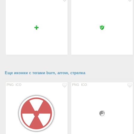
Еще иконки с тегами burn, arrow, стрелка
PNG
ICO
PNG
ICO