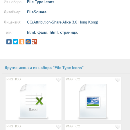
Из набора:
File Type Icons
Дизайнер:
FileSquare
Лицензия:
CC(Attribution-Share Alike 3.0 Hong Kong)
Теги:
html
,
файл
,
html
,
страница
,
Другие иконки из набора "File Type Icons"
PNG
ICO
PNG
ICO
PNG
ICO
PNG
ICO