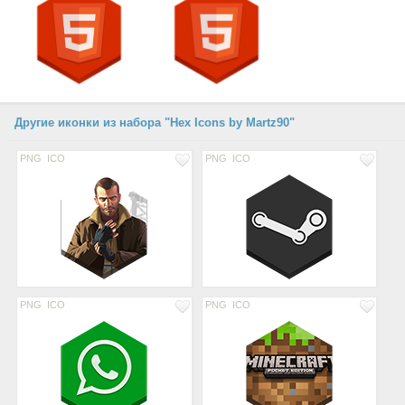
Другие иконки из набора "Hex Icons by Martz90"
PNG
ICO
PNG
ICO
PNG
ICO
PNG
ICO