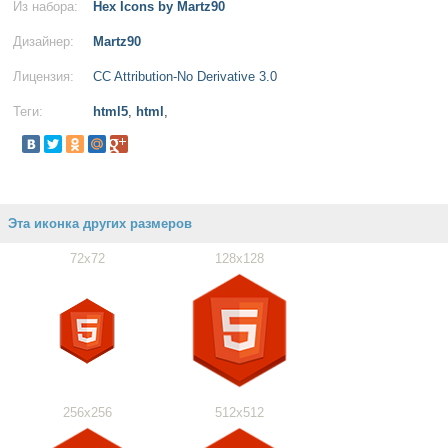
Из набора:
Hex Icons by Martz90
Дизайнер:
Martz90
Лицензия:
CC Attribution-No Derivative 3.0
Теги:
html5
,
html
,
Эта иконка других размеров
72x72
128x128
256x256
512x512