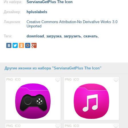
Из набора:
ServianaGetPlus The Icon
Дизайнер:
hpluslabels
Лицензия:
Creative Commons Attribution-No Derivafive Works 3.0
Unported
Теги:
download
,
загрузка
,
загрузить
,
скачать
,
Другие иконки из набора "ServianaGetPlus The Icon"
PNG
ICO
PNG
ICO
PNG
ICO
PNG
ICO